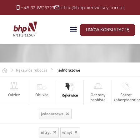
+48 33 8525723
office@bhpniedzielscy.com.pl
UMÓW KONSULTACJĘ
Rękawice robocze
jednorazowe
Odzież
Obuwie
Ochrony
Sprzęt
Rękawice
osobiste
zabezpieczają
Rodzaj
jednorazowe
Materiał
nitryl
winyl