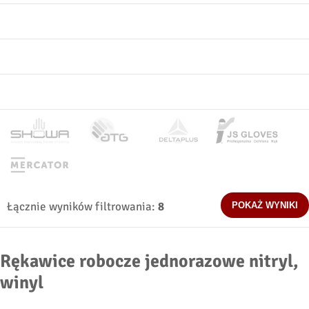
Powleczenie
Cechy
Rozmiary
Łącznie wyników filtrowania:
8
Rękawice robocze jednorazowe nitryl,
winyl